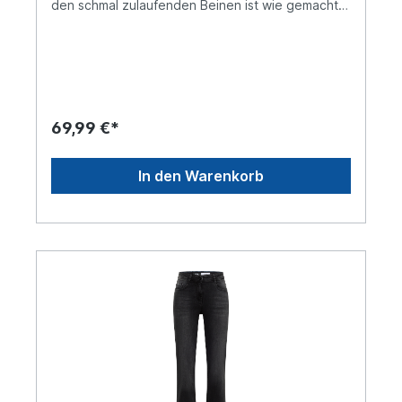
den schmal zulaufenden Beinen ist wie gemacht
für ein lässiges Outfit. Egal, ob du die blaue Denim
mit random Waschung mit einem lockeren Shirt
oder einer femininen Bluse kombinierst, diese
Denim verleiht dir einen trendigen Look. Das
Material sorgt für maximalen Tragekomfort.
Loose Fit Jeans Middle Waist Slim Legs Blaue
random Waschung 5-Pocket Style Maße bei Inch-
69,99 €*
Größe 26/30 ca.: Innenbeinlänge 76 cm, Fußweite
15 cm Material: 67% Baumwolle, 31% Polyester, 2%
Elasthan
In den Warenkorb