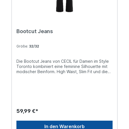
Bootcut Jeans
Größe:
32/32
Die Bootcut Jeans von CECIL für Damen im Style
Toronto kombiniert eine feminine Silhouette mit
modischer Beinform. High Waist, Slim Fit und die
schwarze Waschung sorgen für einen modernen
Auftritt, während der Stretchanteil für Komfort
sorgt. Ein zeitloser Denim-Klassiker. Jeanshose im
Slim Fit High Waist und Bootcut Legs Schwarze
Waschung 5-Pocket-Style Baumwollmix mit
Stretchanteil Material: 77% Baumwolle, 20%
Polyester, 3% Elasthan
59,99 €*
In den Warenkorb