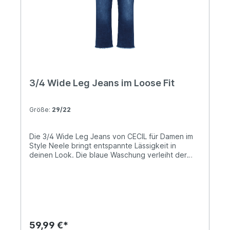
3/4 Wide Leg Jeans im Loose Fit
Größe:
29/22
Die 3/4 Wide Leg Jeans von CECIL für Damen im
Style Neele bringt entspannte Lässigkeit in
deinen Look. Die blaue Waschung verleiht der
Denim Hose eine klassische Note, während der
Baumwollmix mit Stretchanteil für ein bequemes
Tragegefühl sorgt. Im Loose Fit mit High Waist
sitzt sie angenehm locker, die weiten Beine
schaffen eine moderne Silhouette. Der 5-Pocket-
Style ergänzt das Design funktional und macht
die Jeans vielseitig kombinierbar. 3/4 Denim in
59,99 €*
blauer Waschung Loose Fit Wide Leg High Waist