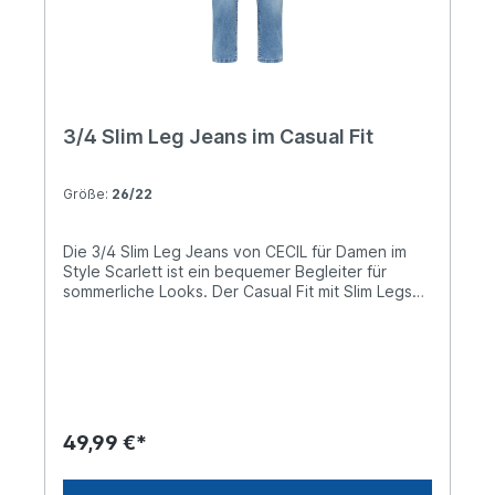
3/4 Slim Leg Jeans im Casual Fit
Größe:
26/22
Die 3/4 Slim Leg Jeans von CECIL für Damen im
Style Scarlett ist ein bequemer Begleiter für
sommerliche Looks. Der Casual Fit mit Slim Legs
und Mid Waist sorgt für eine feminine Silhouette
mit angenehmem Sitz. Die hellblaue Waschung
verleiht der Jeans frische Leichtigkeit, während
der Baumwollmix mit Stretchanteil hohen
Tragekomfort bietet. Trage die Jeans figurbetont
oder wähle eine Nummer größer für ein lockeres
Tragegefühl. 3/4 Jeanshose Casual Fit Slim Legs
49,99 €*
Mid Waist Elastische Denimqualität aus
Baumwollmix mit Stretchanteil Zip-Fly Ideal für
Sommer und Urlaub Hellblaue Waschung 5-