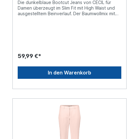
Die dunkelblaue Bootcut Jeans von CECIL für
Damen überzeugt im Slim Fit mit High Waist und
ausgestelltem Beinverlauf. Der Baumwollmix mit
Stretchanteil sorgt für bequemen Sitz, während
der 5-Pocket-Style den klassischen Denim-Look
abrundet. Eine vielseitige Jeans für feminine
Alltags-Outfits. Jeanshose im Slim Fit High Waist
und Bootcut Legs 5-Pocket Dunkelblaue
Waschung Baumwollmix mit Stretchanteil Material:
78% Baumwolle, 20% Polyester, 2% Elasthan
59,99 €*
In den Warenkorb