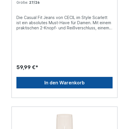
Größe:
27/26
Die Casual Fit Jeans von CECIL im Style Scarlett
ist ein absolutes Must-Have für Damen. Mit einem
praktischen 2-Knopf- und Reißverschluss, einem
schmeichelnden Slim Leg Schnitt und einem
funktionalen 5-Pocket Design vereint sie Stil und
Komfort in Perfektion. Der Mid Waist Bund und die
attraktive hellblaue Waschung verleihen dieser
Jeans ihren einzigartigen Charme und machen sie
zu einem vielseitigen Allrounder, der sich ideal für
jeden Tag eignet. Verkürzte Jeanshose Mid Waist
59,99 €*
mit Slim Legs Dekorativer Nahtverlauf an den
Taschen Hellblaue Waschung Material: 78%
Baumwolle, 20% Polyester, 2% Elasthan
In den Warenkorb