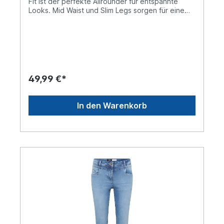
Fit ist der perfekte Allrounder für entspannte
Looks. Mid Waist und Slim Legs sorgen für eine
moderne Passform. Die hellblaue Waschung und
das 5-Pocket-Design verleihen der Jeans eine
klassische Note. Jeanshose im Casual Fit Mid
Waist und Slim Legs 5-Pocket Hellblaue
Waschung Baumwollmix mit Stretchanteil Material:
78% Baumwolle, 20%Polyester, 2% Elasthan
49,99 €*
In den Warenkorb