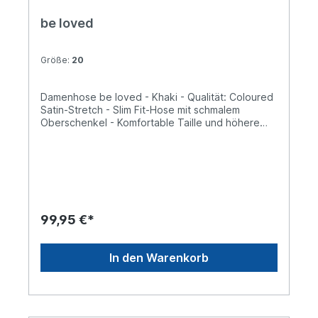
be loved
Größe:
20
Damenhose be loved - Khaki - Qualität: Coloured
Satin-Stretch - Slim Fit-Hose mit schmalem
Oberschenkel - Komfortable Taille und höhere
Leibhöhe - Elastischer Dehnbund für ein
angenehmes Tragegefühl
99,95 €*
In den Warenkorb