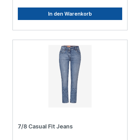
Elastischer Baumwollmix mit Stretchanteil Zip-Fly
Vielseitiger Allrounder für warme Tage 5-Pocket-
In den Warenkorb
Style Material: 78% Baumwolle, 20% Polyester, 2%
Elasthan
7/8 Casual Fit Jeans