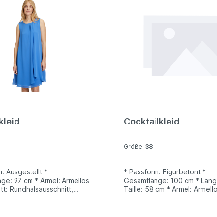
kleid
Cocktailkleid
Größe:
38
: Ausgestellt *
* Passform: Figurbetont *
ge: 97 cm * Ärmel: Ärmellos
Gesamtlänge: 100 cm * Läng
tt: Rundhalsausschnitt,
Taille: 58 cm * Ärmel: Ärmello
ängeninfo: Knielang *
Ausschnitt: Rundhalsausschni
: Knopfschlinge hinten *
Längeninfo: Midi * Trägerart:
i * Futter: 100% Polyester
Träger * Verschluss: Reißver