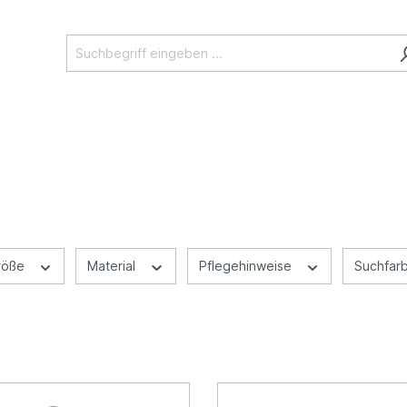
röße
Material
Pflegehinweise
Suchfar