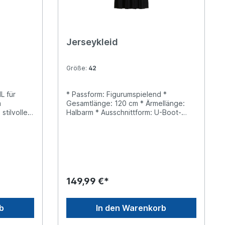
Jerseykleid
Größe:
42
L für
* Passform: Figurumspielend *
m
Gesamtlänge: 120 cm * Ärmellänge:
stilvollen
Halbarm * Ausschnittform: U-Boot-
Die
Ausschnitt * Längeninfo: Midi *
eitlichen
Materialart: Materialmix * Verschluss:
besonders
Ohne Verschluss * Muster: Uni * Futter:
und ein
100% Polyester * Unterteil: 100%
zudem ein
Polyester
149,99 €*
b
In den Warenkorb