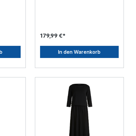
kte *
l: 100%
179,99 €*
b
In den Warenkorb