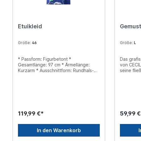
Etuikleid
Gemust
Größe:
46
Größe:
L
* Passform: Figurbetont *
Das grafi
Gesamtlänge: 97 cm * Ärmellänge:
von CECIL
Kurzarm * Ausschnittform: Rundhals-
seine flie
Ausschnitt * Längeninfo: Knielang *
geschlitz
Verschluss: Reißverschluss * Muster:
und ärmell
Floral / Blumen
den Somme
Qualität b
Tragekomfort. Midi-Klei
mit Bändern Ärmellos Graf
Muster Weich fallend Material: 100%
119,99 €*
59,99 €
Viskose
In den Warenkorb