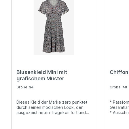
Blusenkleid Mini mit
Chiffon
grafischem Muster
Größe:
34
Größe:
40
Dieses Kleid der Marke zero punktet
* Passform
durch seinen modischen Look, den
Gesamtlän
ausgezeichneten Tragekomfort und
* Ausschni
beste Kombinierbarkeit.
Falten * L
Verschluss
Muster: Un