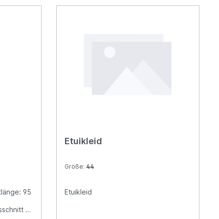
Etuikleid
Größe:
44
tlänge: 95
Etuikleid
schnitt *
hluss: