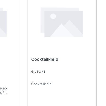
Cocktailkleid
Größe:
46
Cocktailkleid
e ab
s *
tt *
 Breite
schluss *