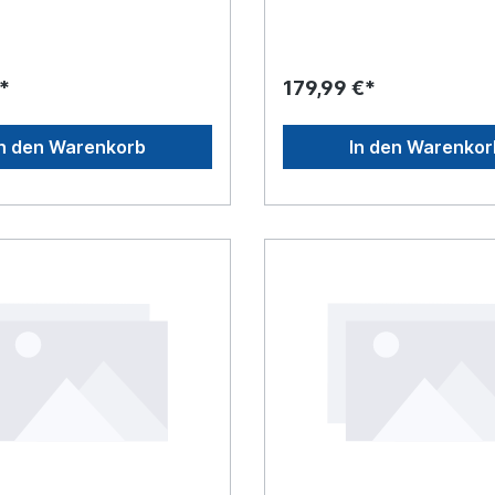
Muster: Uni * Futter: 95% Pol
5% Elasthan
*
179,99 €*
In den Warenkorb
In den Warenkor