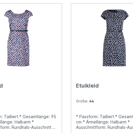
id
Etuikleid
Größe:
44
: Tailliert * Gesamtlänge: 95
* Passform: Tailliert * Gesam
llänge: Halbarm *
cm * Ärmellänge: Halbarm *
tform: Rundhals-Ausschnitt *
Ausschnittform: Rundhals-Aus
: Knielang * Verschluss:
Längeninfo: Knielang * Versc