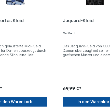
ertes Kleid
Jaquard-Kleid
Größe:
L
sch gemusterte Midi-Kleid
Das Jacquard-Kleid von CECI
 für Damen überzeugt durch
Damen überzeugt mit seine
ßende Silhouette. Mit
grafischen Muster und einem 
tem Ausschnitt samt Bändern
Schalkragen mit Tunnelzug. 
osem Schnitt ist es ideal für
knielange Passform und die s
r. Die weich fallende
Taschen machen das Kleid 
ietet dir dabei optimalen
alltagstauglich. Lange Ärmel 
d Split Neck
weicher Materialmix bieten 
isches
angenehmes Tragegefühl. Knielanges
Kleid Schalkragen mit Tunelzug
*
69,99 €*
Langarm Seitliche Taschen Grafisches
Muster Material: 67% Polyester, 29%
Viskose, 4% Elasthan
In den Warenkorb
In den Warenkor