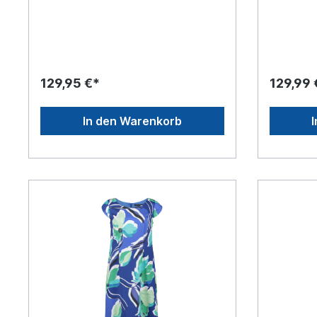
Reißversc
Futter: 1
Polyureth
129,95 €*
129,99 
In den Warenkorb