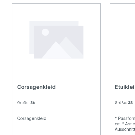
Corsagenkleid
Etuikle
Größe:
36
Größe:
38
Corsagenkleid
* Passform
cm * Ärme
Ausschnit
Längeninfo